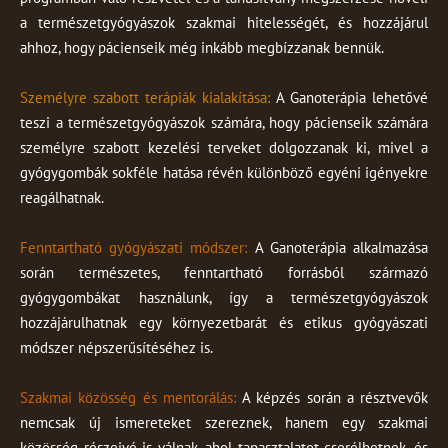
a természetgyógyászok szakmai hitelességét, és hozzájárul
ahhoz, hogy pácienseik még inkább megbízzanak bennük.
Személyre szabott terápiák kialakítása:
A Ganoterápia lehetővé
teszi a természetgyógyászok számára, hogy pácienseik számára
személyre szabott kezelési terveket dolgozzanak ki, mivel a
gyógygombák sokféle hatása révén különböző egyéni igényekre
reagálhatnak.
Fenntartható gyógyászati módszer:
A Ganoterápia alkalmazása
során természetes, fenntartható forrásból származó
gyógygombákat használunk, így a természetgyógyászok
hozzájárulhatnak egy környezetbarát és etikus gyógyászati
módszer népszerűsítéséhez is.
Szakmai közösség és mentorálás:
A képzés során a résztvevők
nemcsak új ismereteket szereznek, hanem egy szakmai
közösség részeivé is válnak, ahol tapasztalatot cserélhetnek, és