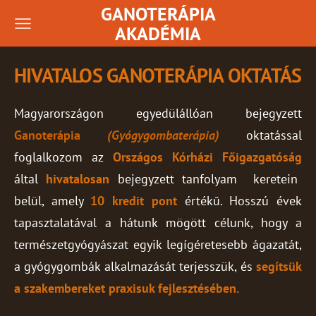
GANOTERÁPIA
AKADÉMIA
HIVATALOS GANOTERÁPIA OKTATÁS
Magyarországon egyedülállóan bejegyzett
Ganoterápia
(Gyógygombaterápia)
oktatással
foglalkozom az
Országos Kórházi Főigazgatóság
által
hivatalosan
bejegyzett tanfolyam keretein
belül, amely
10 kredit pont
értékű. Hosszú évek
tapasztalatával a hátunk mögött célunk, hogy a
természetgyógyászat egyik legígéretesebb ágazatát,
a gyógygombák alkalmazását terjesszük, és
segítsük
a szakembereket praxisuk fejlesztésében.