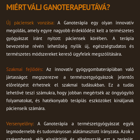
MIÉRT VÁLJ GANOTERAPEUTÁVÁ?
Új páciensek vonzása:
A Ganoterápia egy olyan innovatív
megoldás, amely egyre nagyobb érdeklődést kelt a természetes
gyógyászat iránt nyitott páciensek körében. A terápia
bevezetése révén lehetőség nyílik új, egészségtudatos és
természetes módszereket kereső ügyfelek megszólítására.
Szakmai fejlődés:
Az innovatív gyógygombaterápiában való
jártasságot megszerezve a természetgyógyászok jelentős
előrelépést érhetnek el szakmai tudásukban. Ez a tudás
lehetővé teszi számukra, hogy jobban megértsék az öngyógyító
folyamatokat, és hatékonyabb terápiás eszközöket kínáljanak
pácienseik számára.
Versenyelőny:
A Ganoterápia a természetgyógyászat egyik
legmodernebb és tudományosan alátámasztott irányzata. Azok a
szakemberek, akik elsajátítják és alkalmazzák ezt a terápiát,