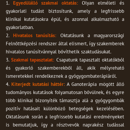
1.
Egyedülálló szakmai oktatás:
Olyan elméleti és
gyakorlati tudást biztosítunk, amely a legfrissebb
klinikai kutatásokra épül, és azonnal alkalmazható a
gyakorlatban.
2.
Hivatalos tanúsítás:
Oktatásunk a magyarországi
Felnőttképzési rendszer által elismert, így szakemberek
hivatalos tanúsítvánnyal bővíthetik szaktudásukat.
3.
Szakmai tapasztalat:
Csapatunk tapasztalt oktatókból
és gyakorló szakemberekből áll, akik mélyreható
ismeretekkel rendelkeznek a gyógygombaterápiáról.
4.
Kiterjedt kutatási háttér:
A Ganoterápia mögött álló
tudományos kutatások folyamatosan bővülnek, és egyre
több klinikai bizonyíték támasztja alá a gyógygombák
pozitív hatásait különböző betegségek kezelésében.
Oktatásunk során a legfrissebb kutatási eredményeket
is bemutatjuk, így a résztvevők naprakész tudással