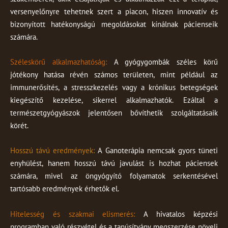
versenyelőnyre tehetnek szert a piacon, hiszen innovatív és
bizonyított hatékonyságú megoldásokat kínálnak pácienseik
számára.
Széleskörű alkalmazhatóság:
A gyógygombák széles körű
jótékony hatása révén számos területen, mint például az
immunerősítés, a stresszkezelés vagy a krónikus betegségek
kiegészítő kezelése, sikerrel alkalmazhatók. Ezáltal a
természetgyógyászok jelentősen bővíthetik szolgáltatásaik
körét.
Hosszú távú eredmények:
A Ganoterápia nemcsak gyors tüneti
enyhülést, hanem hosszú távú javulást is hozhat páciensek
számára, mivel az öngyógyító folyamatok serkentésével
tartósabb eredmények érhetők el.
Hitelesség és szakmai elismerés:
A hivatalos képzési
programban való részvétel és a tanúsítvány megszerzése növeli