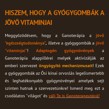
HISZEM, HOGY A GYÓGYGOMBÁK A
JÖVŐ VITAMINJAI
Meggyőződésem, hogy a Ganoterápia a
j
övő
"egészségtudománya"
,
illetve a gyógygombák a
jövő
"vitaminjai"
!
Adaptogén gyógynövények
a
Ganoterápia alappillérei melyek aktivizálják az
emberi szervezet
öngyógyító mechanizmusait
! Ezek
a gyógygombák az Ősi kínai orvoslás legelismertebb
és leghatékonyabb gyógynövényei amelyek sejt
szinten hatnak a szervezetünkre! Ismerd meg ezt a
csodálatos "világot" és
válj Te is Ganoterapeutává!